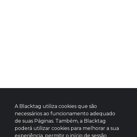
A Blacktag utiliza cookies que são
necessários ao funcionamento adequado
de suas Páginas. Também, a Blacktag
poderá utilizar cookies para melhorar a sua
Baixe agora nosso app
experiência, permitir o início de sessão