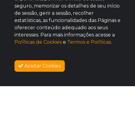
seguro, memorizar os detalhes de seu início
de sessão, gerir a sessão, recolher
estatísticas, as funcionalidades das Páginas e
oferecer conteúdo adequado aos seus
BOM
interesses. Para mais informações acesse a
Políticas de Cookies
e
Termos e Políticas
.
Aceitar Cookies
SOBRE NÓS
VENDAS ENCERRADAS
COMO FUNCIONA
PROMOVA SEU EVENTO
CONTATO
LEGAL
Dúvidas Frequentes
Termos e Políticas