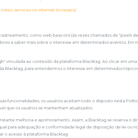
-criteo-services-on-internet-browsers/
de rastreamento, como web beacons (às vezes chamados de "pixels de ras
ores a saber mais sobre o interesse em determinados eventos. Em 
ough" vinculada ao conteúdo da plataforma Blacktag. Ao clicar em uma
e da Blacktag, para entendermos o interesse em determinados tópicos
 suas funcionalidades, os usuários aceitam todo o disposto nesta Polít
ável que os usuários se mantenham atualizados.
 constante melhoria e aprimoramento. Assim, a Blacktag se reserva o d
 qual para adequação e conformidade legal de disposição de lei ou no
ar o acesso à plataforma Blacktag.