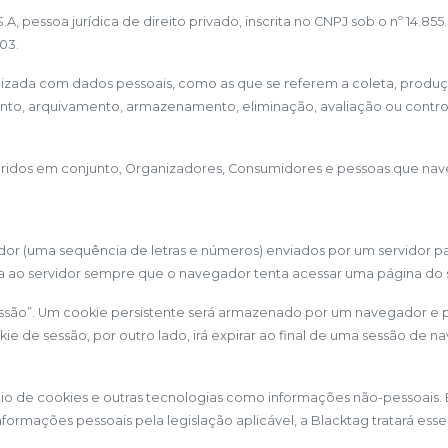
pessoa jurídica de direito privado, inscrita no CNPJ sob o nº 14.8
003.
zada com dados pessoais, como as que se referem a coleta, produção,
ento, arquivamento, armazenamento, eliminação, avaliação ou contr
eferidos em conjunto, Organizadores, Consumidores e pessoas que na
cador (uma sequência de letras e números) enviados por um servidor
ta ao servidor sempre que o navegador tenta acessar uma página do s
essão”. Um cookie persistente será armazenado por um navegador e p
kie de sessão, por outro lado, irá expirar ao final de uma sessão de
meio de cookies e outras tecnologias como informações não-pessoais
formações pessoais pela legislação aplicável, a Blacktag tratará ess