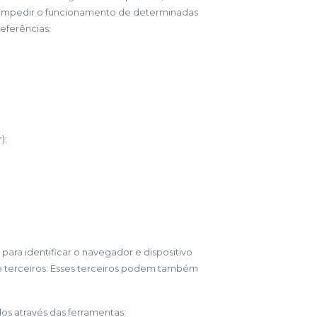
u impedir o funcionamento de determinadas
eferências:
);
 para identificar o navegador e dispositivo
de terceiros. Esses terceiros podem também
dos através das ferramentas: