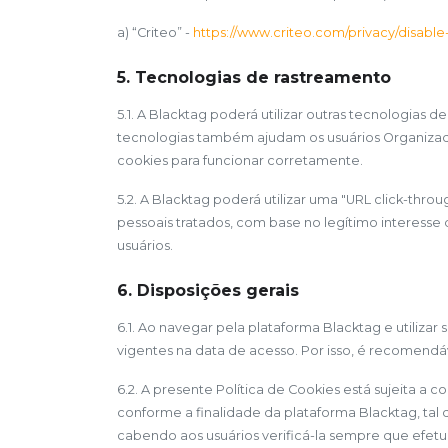
a) “Criteo” -
https://www.criteo.com/privacy/disable
5. Tecnologias de rastreamento
5.1. A Blacktag poderá utilizar outras tecnologias 
tecnologias também ajudam os usuários Organizad
cookies para funcionar corretamente.
5.2. A Blacktag poderá utilizar uma "URL click-thr
pessoais tratados, com base no legítimo interess
usuários.
6. Disposições gerais
6.1. Ao navegar pela plataforma Blacktag e utilizar
vigentes na data de acesso. Por isso, é recomend
6.2. A presente Política de Cookies está sujeita a
conforme a finalidade da plataforma Blacktag, tal
cabendo aos usuários verificá-la sempre que efetu