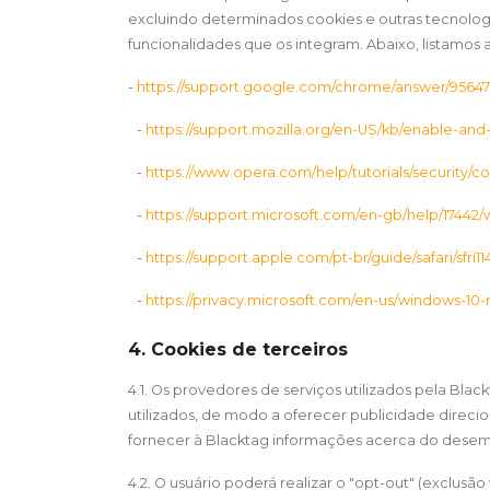
excluindo determinados cookies e outras tecnolo
funcionalidades que os integram. Abaixo, listamos 
-
https://support.google.com/chrome/answer/95647
-
https://support.mozilla.org/en-US/kb/enable-an
-
https://www.opera.com/help/tutorials/security/co
-
https://support.microsoft.com/en-gb/help/1744
-
https://support.apple.com/pt-br/guide/safari/sfri1
-
https://privacy.microsoft.com/en-us/windows-10
4. Cookies de terceiros
4.1. Os provedores de serviços utilizados pela Blac
utilizados, de modo a oferecer publicidade direci
fornecer à Blacktag informações acerca do dese
4.2. O usuário poderá realizar o "opt-out" (exclus