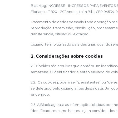
Blacktag: INGRESSE – INGRESSOS PARA EVENTOS S.A, 
Floriano, nº 820 – 20º Andar, Itaim Bibi, CEP 04534-
Tratamento de dados pessoais: toda operação reali
reprodução, transmissão, distribuição, processam
transferência, difusão ou extração.
Usuário: termo utilizado para designar, quando r
2. Considerações sobre cookies
2.1. Cookies são arquivos que contém um identifi
armazena. O identificador é então enviado de vol
2.2. Os cookies podem ser “persistentes” ou “de s
se deletado pelo usuário antes desta data. Um coo
encerrado.
2.3. A Blacktag trata as informações obtidas por 
identificadores semelhantes sejam considerados in