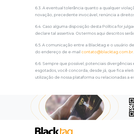
6.3. A eventual tolerância quanto a qualquer viol
novação, precedente invocável, renúncia a direitos,
6.4. Caso alguma disposição desta Política for jul
declare tal assertiva. Os termos aqui descritos serã
6.5. A comunicação entre a Blacktag e o usuário de
do endereço de e-mail
contato@blacktag.com.br
.
6.6. Sempre que possível, potenciais divergências
esgotados, você concorda, desde já, que fica elei
utilização de nossa plataforma ou relacionadas a es