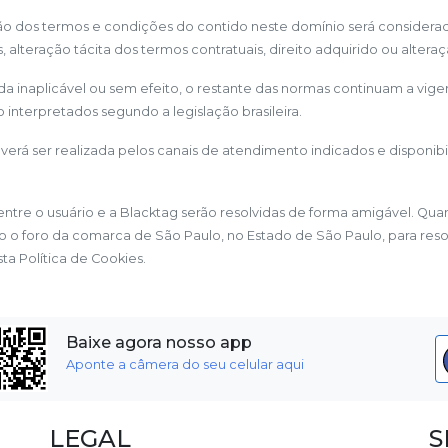
ação dos termos e condições do contido neste domínio será considera
 alteração tácita dos termos contratuais, direito adquirido ou alteraç
gada inaplicável ou sem efeito, o restante das normas continuam a vig
o interpretados segundo a legislação brasileira.
verá ser realizada pelos canais de atendimento indicados e disponib
 entre o usuário e a Blacktag serão resolvidas de forma amigável. Qu
to o foro da comarca de São Paulo, no Estado de São Paulo, para reso
ta Política de Cookies.
Baixe agora nosso app
Aponte a câmera do seu celular aqui
LEGAL
S