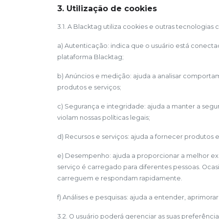
3. Utilização de cookies
3.1. A Blacktag utiliza cookies e outras tecnologias
a) Autenticação: indica que o usuário está conect
plataforma Blacktag;
b) Anúncios e medição: ajuda a analisar comportam
produtos e serviços;
c) Segurança e integridade: ajuda a manter a segu
violam nossas políticas legais;
d) Recursos e serviços: ajuda a fornecer produtos 
e) Desempenho: ajuda a proporcionar a melhor exp
serviço é carregado para diferentes pessoas. Oca
carreguem e respondam rapidamente.
f) Análises e pesquisas: ajuda a entender, aprimor
3.2. O usuário poderá gerenciar as suas preferênci