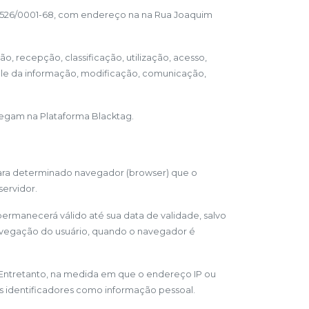
55.526/0001-68, com endereço na na Rua Joaquim
 recepção, classificação, utilização, acesso,
ole da informação, modificação, comunicação,
vegam na Plataforma Blacktag.
 para determinado navegador (browser) que o
ervidor.
ermanecerá válido até sua data de validade, salvo
 navegação do usuário, quando o navegador é
. Entretanto, na medida em que o endereço IP ou
es identificadores como informação pessoal.