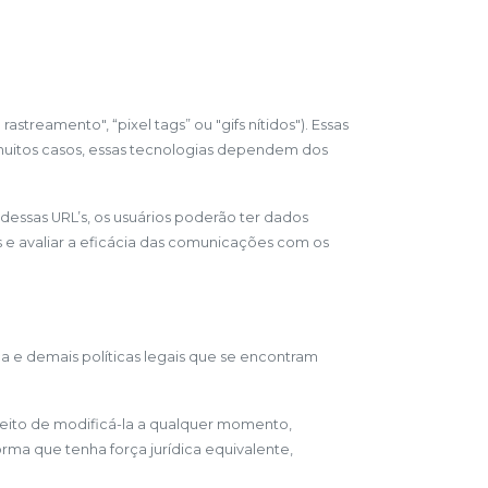
treamento", “pixel tags” ou "gifs nítidos"). Essas
muitos casos, essas tecnologias dependem dos
 dessas URL’s, os usuários poderão ter dados
 e avaliar a eficácia das comunicações com os
ica e demais políticas legais que se encontram
ireito de modificá-la a qualquer momento,
rma que tenha força jurídica equivalente,