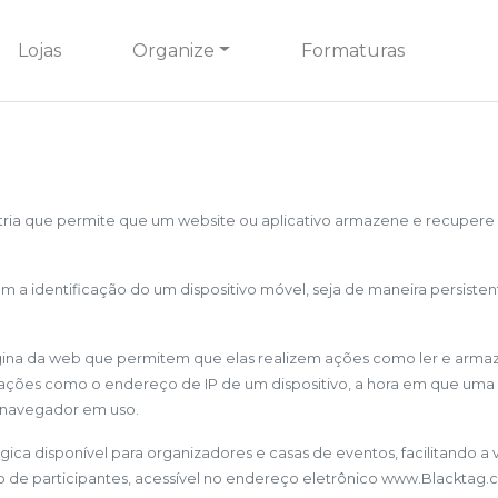
Lojas
Organize
Formaturas
ria que permite que um website ou aplicativo armazene e recupere 
tam a identificação do um dispositivo móvel, seja de maneira persisten
na da web que permitem que elas realizem ações como ler e armazen
mações como o endereço de IP de um dispositivo, a hora em que uma pe
e navegador em uso.
ica disponível para organizadores e casas de eventos, facilitando a 
 de participantes, acessível no endereço eletrônico www.Blacktag.com