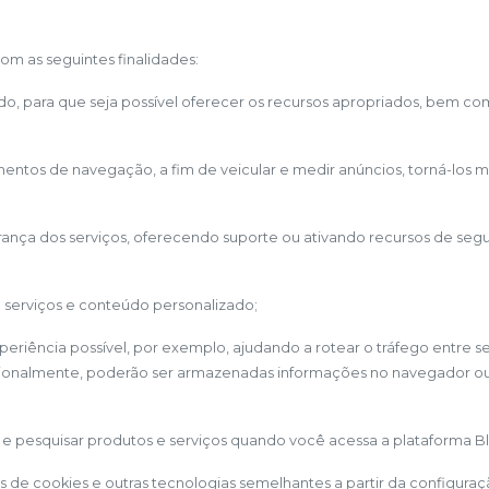
 com as seguintes finalidades:
ado, para que seja possível oferecer os recursos apropriados, bem co
entos de navegação, a fim de veicular e medir anúncios, torná-los ma
rança dos serviços, oferecendo suporte ou ativando recursos de seg
e serviços e conteúdo personalizado;
eriência possível, por exemplo, ajudando a rotear o tráfego entre 
sionalmente, poderão ser armazenadas informações no navegador ou 
ar e pesquisar produtos e serviços quando você acessa a plataforma B
as de cookies e outras tecnologias semelhantes a partir da configur