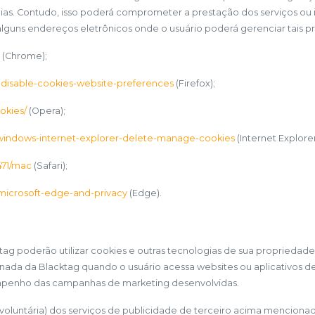
gias. Contudo, isso poderá comprometer a prestação dos serviços o
alguns endereços eletrônicos onde o usuário poderá gerenciar tais pr
(Chrome);
d-disable-cookies-website-preferences
(Firefox);
okies/
(Opera);
2/windows-internet-explorer-delete-manage-cookies
(Internet Explorer
1471/mac
(Safari);
-microsoft-edge-and-privacy
(Edge).
ktag poderão utilizar cookies e outras tecnologias de sua propriedade
onada da Blacktag quando o usuário acessa websites ou aplicativos 
mpenho das campanhas de marketing desenvolvidas.
ão voluntária) dos serviços de publicidade de terceiro acima menciona