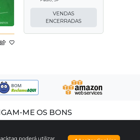
VENDAS
ENCERRADAS
BOM
IGAM-ME OS BONS
acebook
nstagram
acktag poderá utilizar