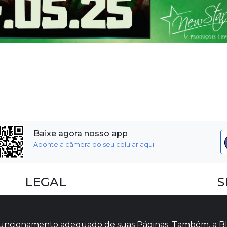
Baixe agora nosso app
Aponte a câmera do seu celular aqui
LEGAL
S
Dúvidas Frequentes
F
Termos e Políticas
I
o funcionamento adequado de suas Páginas. Também, a Bl