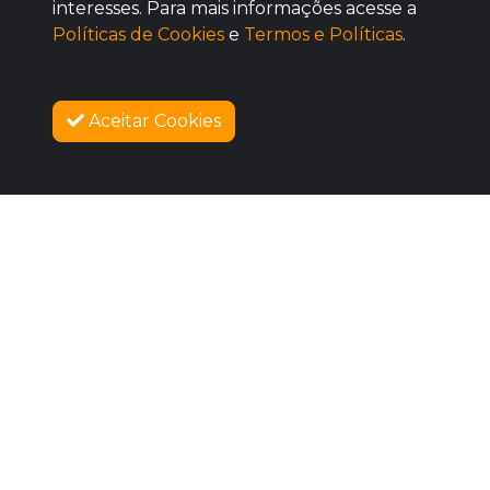
interesses. Para mais informações acesse a
Políticas de Cookies
e
Termos e Políticas
.
Aceitar Cookies
SOBRE NÓS
VENDAS ENCERRADAS
COMO FUNCIONA
PROMOVA SEU EVENTO
CONTATO
LEGAL
Dúvidas Frequentes
Termos e Políticas
Políticas de Cookies
SIGAM-ME OS BONS
Facebook