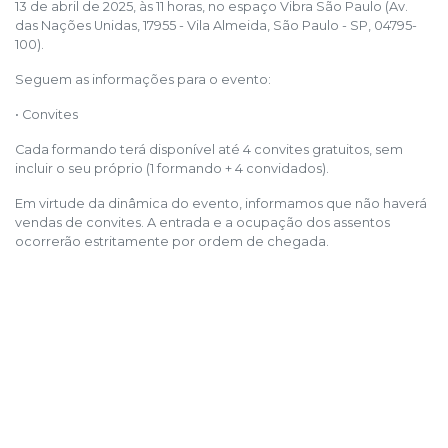
13 de abril de 2025, às 11 horas, no espaço Vibra São Paulo (Av.
das Nações Unidas, 17955 - Vila Almeida, São Paulo - SP, 04795-
100).
Seguem as informações para o evento:
•⁠ ⁠Convites
Cada formando terá disponível até 4 convites gratuitos, sem
incluir o seu próprio (1 formando + 4 convidados).
Em virtude da dinâmica do evento, informamos que não haverá
vendas de convites. A entrada e a ocupação dos assentos
ocorrerão estritamente por ordem de chegada.