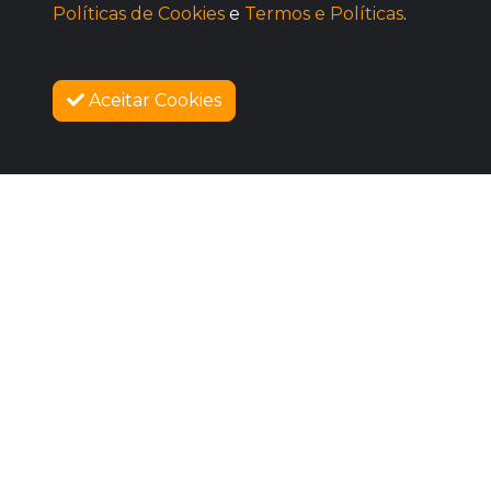
Políticas de Cookies
e
Termos e Políticas
.
Aceitar Cookies
SOBRE NÓS
VENDAS ENCERRADAS
COMO FUNCIONA
PROMOVA SEU EVENTO
CONTATO
LEGAL
Dúvidas Frequentes
Termos e Políticas
Políticas de Cookies
SIGAM-ME OS BONS
Facebook
Instagram