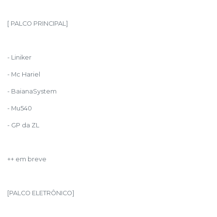
[ PALCO PRINCIPAL]
- Liniker
- Mc Hariel
- BaianaSystem
- Mu540
- GP da ZL
++ em breve
[PALCO ELETRÔNICO]