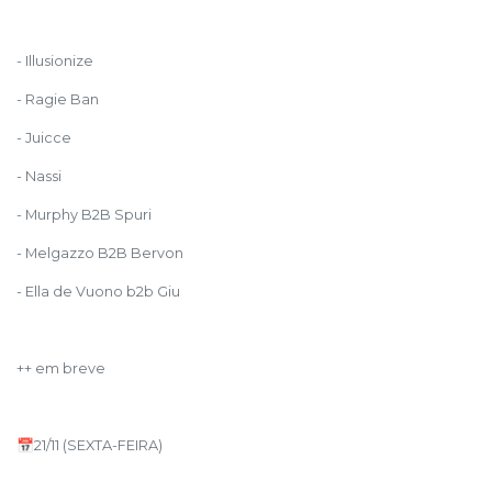
- Illusionize
- Ragie Ban
- Juicce
- Nassi
- Murphy B2B Spuri
- Melgazzo B2B Bervon
- Ella de Vuono b2b Giu
++ em breve
📅21/11 (SEXTA-FEIRA)