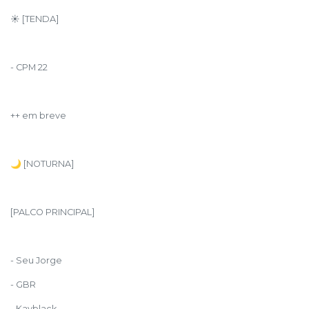
☀️ [TENDA]
- CPM 22
++ em breve
🌙 [NOTURNA]
[PALCO PRINCIPAL]
- Seu Jorge
- GBR
- Kayblack