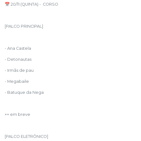
📅 20/11 (QUINTA) - CORSO
[PALCO PRINCIPAL]
- Ana Castela
- Detonautas
- Irmãs de pau
- Megabaile
- Batuque da Nega
++ em breve
[PALCO ELETRÔNICO]