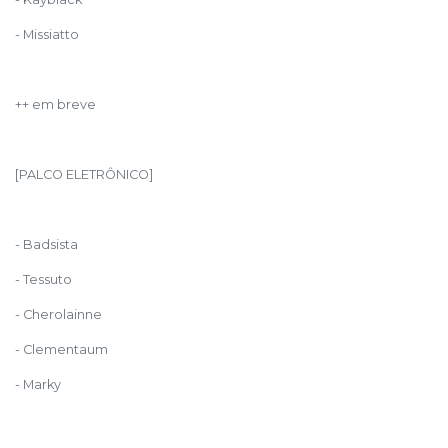
- Missiatto
++ em breve
[PALCO ELETRÔNICO]
- Badsista
- Tessuto
- Cherolainne
- Clementaum
- Marky