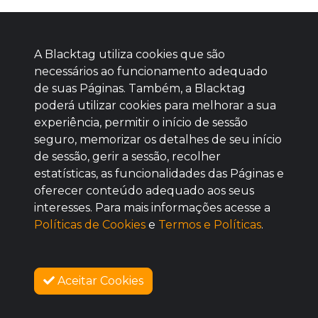
A Blacktag utiliza cookies que são
necessários ao funcionamento adequado
de suas Páginas. Também, a Blacktag
poderá utilizar cookies para melhorar a sua
Baixe agora nosso app
experiência, permitir o início de sessão
seguro, memorizar os detalhes de seu início
de sessão, gerir a sessão, recolher
estatísticas, as funcionalidades das Páginas e
oferecer conteúdo adequado aos seus
BOM
interesses. Para mais informações acesse a
Políticas de Cookies
e
Termos e Políticas
.
Aceitar Cookies
SOBRE NÓS
VENDAS ENCERRADAS
COMO FUNCIONA