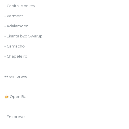
- Capital Monkey
- Vermont
- Adalamoon
- Ekanta b2b Swarup
- Camacho
- Chapeleiro
++ em breve
🍻 Open Bar
- Em breve!