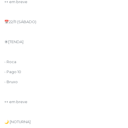
++ em breve
📅22/11 (SÁBADO)
☀️[TENDA]
- Roca
- Pago 10
- Bruxo
++ em breve
🌙 [NOTURNA]