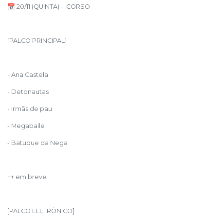
📅 20/11 (QUINTA) - CORSO
[PALCO PRINCIPAL]
- Ana Castela
- Detonautas
- Irmãs de pau
- Megabaile
- Batuque da Nega
++ em breve
[PALCO ELETRÔNICO]