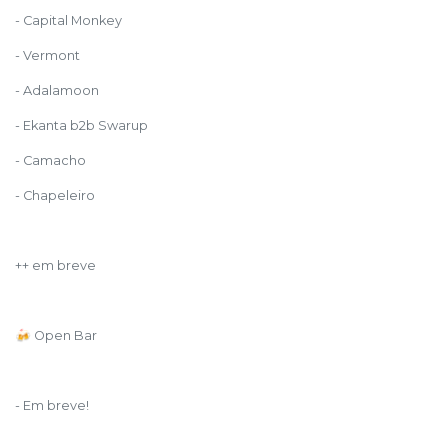
- Capital Monkey
- Vermont
- Adalamoon
- Ekanta b2b Swarup
- Camacho
- Chapeleiro
++ em breve
🍻 Open Bar
- Em breve!