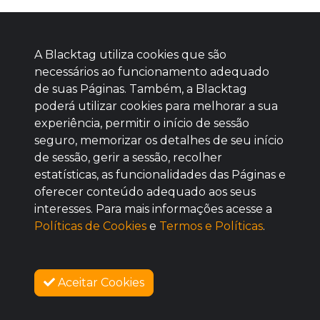
A Blacktag utiliza cookies que são
necessários ao funcionamento adequado
de suas Páginas. Também, a Blacktag
poderá utilizar cookies para melhorar a sua
Baixe agora nosso app
experiência, permitir o início de sessão
seguro, memorizar os detalhes de seu início
de sessão, gerir a sessão, recolher
estatísticas, as funcionalidades das Páginas e
oferecer conteúdo adequado aos seus
BOM
interesses. Para mais informações acesse a
Políticas de Cookies
e
Termos e Políticas
.
Aceitar Cookies
SOBRE NÓS
VENDAS ENCERRADAS
COMO FUNCIONA