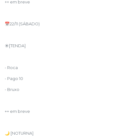
++ em breve
📅22/11 (SÁBADO)
☀️[TENDA]
- Roca
- Pago 10
- Bruxo
++ em breve
🌙 [NOTURNA]