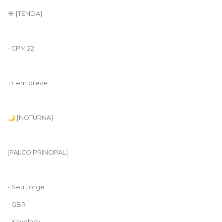
☀️ [TENDA]
- CPM 22
++ em breve
🌙 [NOTURNA]
[PALCO PRINCIPAL]
- Seu Jorge
- GBR
- Kayblack