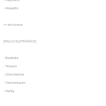
- Missiatto
++ em breve
[PALCO ELETRÔNICO]
- Badsista
- Tessuto
- Cherolainne
- Clementaum
- Marky