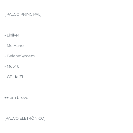
[ PALCO PRINCIPAL]
- Liniker
- Mc Hariel
- BaianaSystem
- Mu540
- GP da ZL
++ em breve
[PALCO ELETRÔNICO]