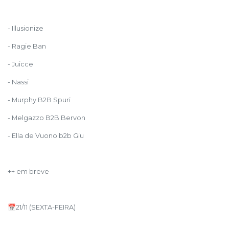
- Illusionize
- Ragie Ban
- Juicce
- Nassi
- Murphy B2B Spuri
- Melgazzo B2B Bervon
- Ella de Vuono b2b Giu
++ em breve
📅21/11 (SEXTA-FEIRA)