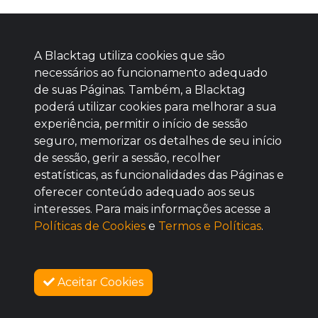
A Blacktag utiliza cookies que são
necessários ao funcionamento adequado
de suas Páginas. Também, a Blacktag
poderá utilizar cookies para melhorar a sua
Baixe agora nosso app
experiência, permitir o início de sessão
seguro, memorizar os detalhes de seu início
de sessão, gerir a sessão, recolher
estatísticas, as funcionalidades das Páginas e
oferecer conteúdo adequado aos seus
BOM
interesses. Para mais informações acesse a
Políticas de Cookies
e
Termos e Políticas
.
Aceitar Cookies
SOBRE NÓS
VENDAS ENCERRADAS
COMO FUNCIONA