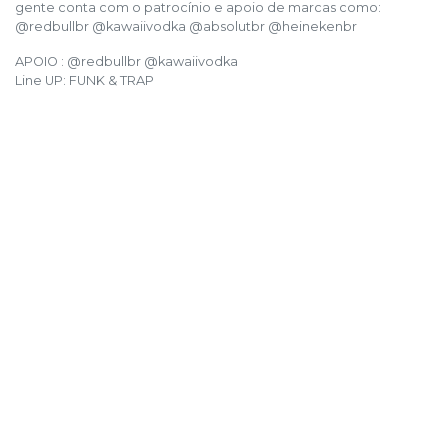
gente conta com o patrocínio e apoio de marcas como:
@redbullbr @kawaiivodka @absolutbr @heinekenbr
APOIO : @redbullbr @kawaiivodka
Line UP: FUNK & TRAP