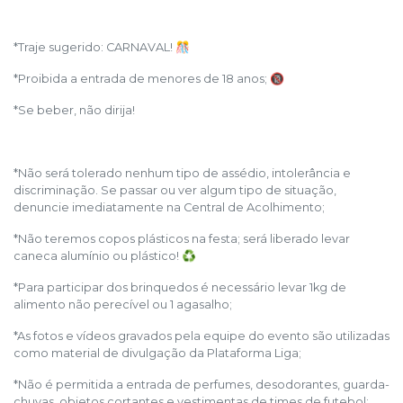
*Traje sugerido: CARNAVAL! 🎊
*Proibida a entrada de menores de 18 anos; 🔞
*Se beber, não dirija!
*Não será tolerado nenhum tipo de assédio, intolerância e
discriminação. Se passar ou ver algum tipo de situação,
denuncie imediatamente na Central de Acolhimento;
*Não teremos copos plásticos na festa; será liberado levar
caneca alumínio ou plástico! ♻
*Para participar dos brinquedos é necessário levar 1kg de
alimento não perecível ou 1 agasalho;
*As fotos e vídeos gravados pela equipe do evento são utilizadas
como material de divulgação da Plataforma Liga;
*Não é permitida a entrada de perfumes, desodorantes, guarda-
chuvas, objetos cortantes e vestimentas de times de futebol;