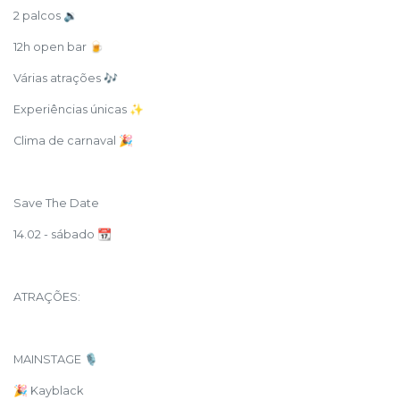
2 palcos 🔉
12h open bar 🍺
Várias atrações 🎶
Experiências únicas ✨
Clima de carnaval 🎉
Save The Date
14.02 - sábado 📆
ATRAÇÕES:
MAINSTAGE 🎙️
🎉 Kayblack