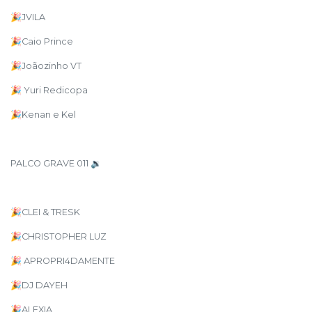
🎉JVILA
🎉Caio Prince
🎉Joãozinho VT
🎉 Yuri Redicopa
🎉Kenan e Kel
PALCO GRAVE 011 🔉
🎉CLEI & TRESK
🎉CHRISTOPHER LUZ
🎉 APROPRI4DAMENTE
🎉DJ DAYEH
🎉ALEXIA