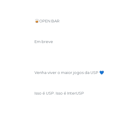
🥃OPEN BAR
Em breve
Venha viver o maior jogos da USP 💙
Isso é USP. Isso é InterUSP