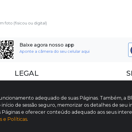
foto (fisicou ou digital)
Baixe agora nosso app
Aponte a câmera do seu celular aqui
LEGAL
S
Dúvidas Frequentes
F
Termos e Políticas
I
o funcionamento adequado de suas Páginas. Também, a Bl
Políticas de Cookies
V
 início de sessão seguro, memorizar os detalhes de seu iní
das Páginas e oferecer conteúdo adequado aos seus intere
 e Políticas
.
tag | Todos os direitos reservados - CNPJ 14.855.526/0001-68