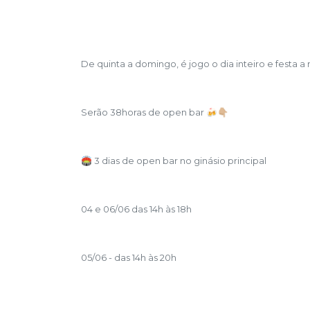
De quinta a domingo, é jogo o dia inteiro e festa a
Serão 38horas de open bar 🍻👇🏼
🏟️ 3 dias de open bar no ginásio principal
04 e 06/06 das 14h às 18h
05/06 - das 14h às 20h