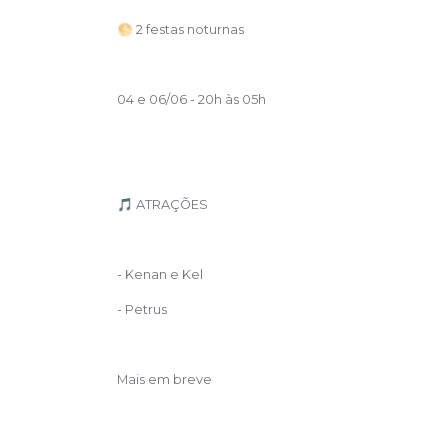
🌕 2 festas noturnas
04 e 06/06 - 20h às 05h
🎵 ATRAÇÕES
- Kenan e Kel
- Petrus
Mais em breve