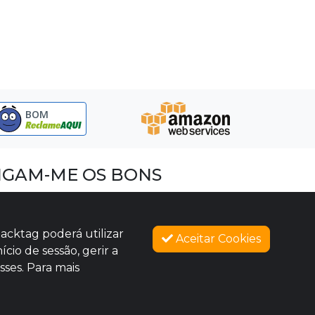
BOM
IGAM-ME OS BONS
acebook
nstagram
acktag poderá utilizar
Aceitar Cookies
imeo
cio de sessão, gerir a
sses. Para mais