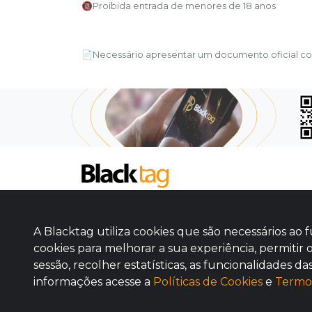
🔞Proibida entrada de menores de 18 anos
📄Necessário apresentar um documento oficial com 
SOBRE NÓS
COMO FUNCIONA
A Blacktag utiliza cookies que são necessários a
PROMOVA SEU EVENTO
cookies para melhorar a sua experiência, permitir o
CONTATO
sessão, recolher estatísticas, as funcionalidades 
informações acesse a
Políticas de Cookies
e
Termos
Ingresse - Ingressos para Eventos S.A. © Black