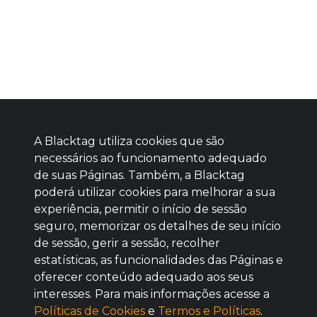
A Blacktag utiliza cookies que são
necessários ao funcionamento adequado
de suas Páginas. Também, a Blacktag
poderá utilizar cookies para melhorar a sua
Baixe agora nosso app
experiência, permitir o início de sessão
seguro, memorizar os detalhes de seu início
de sessão, gerir a sessão, recolher
estatísticas, as funcionalidades das Páginas e
oferecer conteúdo adequado aos seus
BOM
interesses. Para mais informações acesse a
Políticas de Cookies
e
Termos e Políticas
.