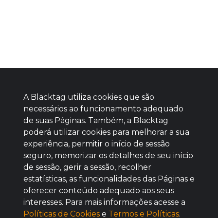
A Blacktag utiliza cookies que são
necessários ao funcionamento adequado
de suas Páginas. Também, a Blacktag
poderá utilizar cookies para melhorar a sua
Baixe agora nosso app
experiência, permitir o início de sessão
seguro, memorizar os detalhes de seu início
de sessão, gerir a sessão, recolher
estatísticas, as funcionalidades das Páginas e
oferecer conteúdo adequado aos seus
BOM
interesses. Para mais informações acesse a
Políticas de Cookies
e
Termos e Políticas
.