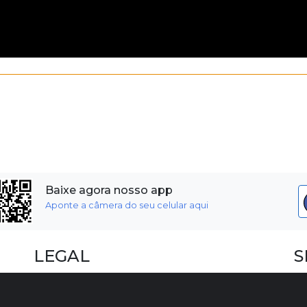
Baixe agora nosso app
Aponte a câmera do seu celular aqui
LEGAL
S
Dúvidas Frequentes
F
Termos e Políticas
I