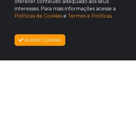
oferecer conteúdo adequado aos seus
BOM
interesses. Para mais informações acesse a
Políticas de Cookies
e
Termos e Políticas
.
Aceitar Cookies
SOBRE NÓS
COMPRAR
COMO FUNCIONA
PROMOVA SEU EVENTO
CONTATO
LEGAL
Dúvidas Frequentes
Termos e Políticas
Políticas de Cookies
SIGAM-ME OS BONS
Facebook