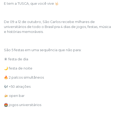
E tem a TUSCA, que você vive 🤟🏻
De 09 a 12 de outubro, São Carlos recebe milhares de
universitários de todo o Brasil pra 4 dias de jogos, festas, música
e histórias memoráveis.
São 5 festas em uma sequência que não para:
☀️ festa de dia
🌙 festa de noite
🔥 2 palcos simultâneos
🎶 +50 atrações
🍻 open bar
🏟️ jogos universitários