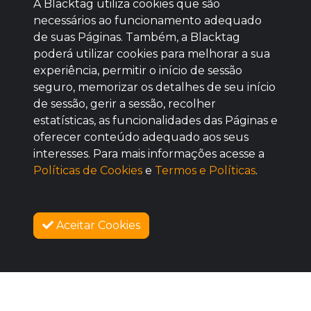
A Blacktag utiliza cookies que são
necessários ao funcionamento adequado
de suas Páginas. Também, a Blacktag
poderá utilizar cookies para melhorar a sua
Baixe agora nosso app
experiência, permitir o início de sessão
seguro, memorizar os detalhes de seu início
de sessão, gerir a sessão, recolher
estatísticas, as funcionalidades das Páginas e
oferecer conteúdo adequado aos seus
BOM
interesses. Para mais informações acesse a
Políticas de Cookies
e
Termos e Políticas
.
Aceitar Cookies
AGUARDE!
SOBRE NÓS
As vendas iniciam no dia 11/08/2026 às 12:00
COMO FUNCIONA
PROMOVA SEU EVENTO
CONTATO