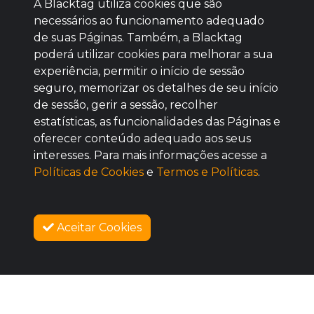
A Blacktag utiliza cookies que são
necessários ao funcionamento adequado
de suas Páginas. Também, a Blacktag
poderá utilizar cookies para melhorar a sua
Baixe agora nosso app
experiência, permitir o início de sessão
seguro, memorizar os detalhes de seu início
de sessão, gerir a sessão, recolher
estatísticas, as funcionalidades das Páginas e
oferecer conteúdo adequado aos seus
BOM
interesses. Para mais informações acesse a
Políticas de Cookies
e
Termos e Políticas
.
Aceitar Cookies
AGUARDE!
SOBRE NÓS
As vendas iniciam no dia 11/08/2026 às 12:00
COMO FUNCIONA
PROMOVA SEU EVENTO
CONTATO