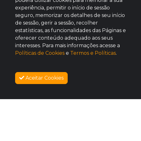
poderá utilizar cookies para melhorar a sua
Baixe agora nosso app
experiência, permitir o início de sessão
seguro, memorizar os detalhes de seu início
de sessão, gerir a sessão, recolher
estatísticas, as funcionalidades das Páginas e
oferecer conteúdo adequado aos seus
BOM
interesses. Para mais informações acesse a
Políticas de Cookies
e
Termos e Políticas
.
Aceitar Cookies
SOBRE NÓS
COMPRAR
COMO FUNCIONA
PROMOVA SEU EVENTO
CONTATO
LEGAL
Dúvidas Frequentes