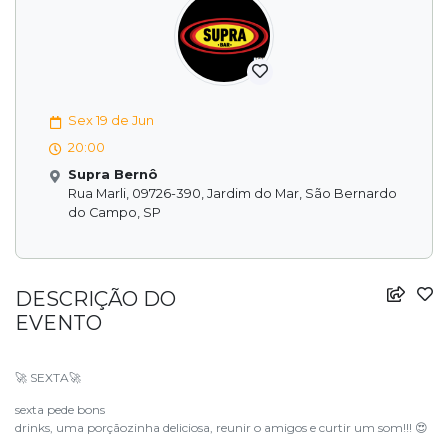
Sex 19 de Jun
20:00
Supra Bernô
Rua Marli, 09726-390, Jardim do Mar, São Bernardo
do Campo, SP
DESCRIÇÃO DO
EVENTO
SEXTA
🚀
🚀
sexta pede bons
drinks, uma porçãozinha deliciosa, reunir o amigos e curtir um som!!!
😍