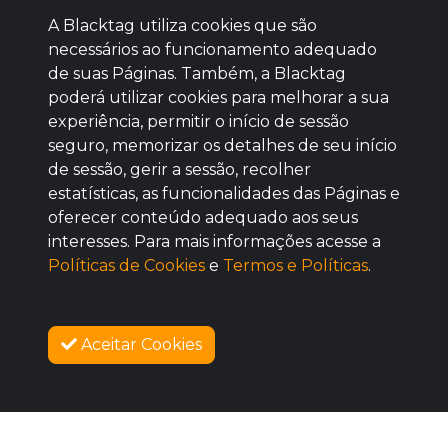
A Blacktag utiliza cookies que são
necessários ao funcionamento adequado
de suas Páginas. Também, a Blacktag
poderá utilizar cookies para melhorar a sua
Baixe agora nosso app
experiência, permitir o início de sessão
seguro, memorizar os detalhes de seu início
de sessão, gerir a sessão, recolher
estatísticas, as funcionalidades das Páginas e
oferecer conteúdo adequado aos seus
BOM
interesses. Para mais informações acesse a
Políticas de Cookies
e
Termos e Políticas
.
Aceitar Cookies
SOBRE NÓS
VENDAS ENCERRADAS
COMO FUNCIONA
PROMOVA SEU EVENTO