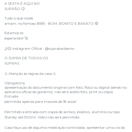
A SEXTA É AQUI NO
SUPRÃO
😏
Tudo o que vocês
amam, no famoso BBB - BOM, BONITO E BARATO
🤑
Estamos te
esperando!!
🚀
Instagram Oficial : @suprabarberno
🤳🏻
O SUPRA DE TODOS OS
SUPRAS
Atenção as regras da casa
⚠
⚠
Obrigatória
apresentação do documento original com foto, fisíco ou digital (sendo no
aplicativo oficial do governo), não será aceito foto, print ou cópia.
Entrada
permitida apenas para maiores de 18 anos!
Permitido a entrada com copos de acrílico, plástico, alumínio ou tipo
Stanley até 500ml. Vidro não será permitido.
Caso faça uso de alguma medicação controlada, apresentar uma via da