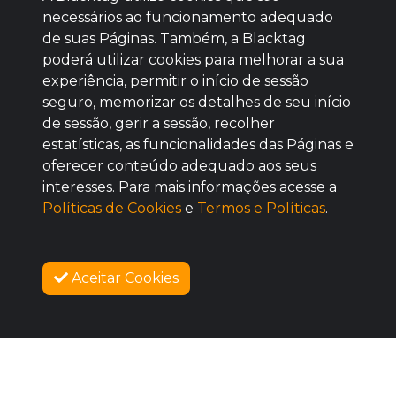
necessários ao funcionamento adequado
de suas Páginas. Também, a Blacktag
poderá utilizar cookies para melhorar a sua
Baixe agora nosso app
experiência, permitir o início de sessão
seguro, memorizar os detalhes de seu início
de sessão, gerir a sessão, recolher
estatísticas, as funcionalidades das Páginas e
oferecer conteúdo adequado aos seus
BOM
interesses. Para mais informações acesse a
Políticas de Cookies
e
Termos e Políticas
.
Aceitar Cookies
SOBRE NÓS
VENDAS ENCERRADAS
COMO FUNCIONA
PROMOVA SEU EVENTO
CONTATO