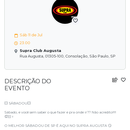
Sáb 11 de Jul
23:00
Supra Club Augusta
Rua Augusta, 01305-100, Consolação, São Paulo, SP
DESCRIÇÃO DO
EVENTO
SÁBADOU
💥
💥
Sábado, e você sem saber o que fazer e pra onde ir?? Não acredito!!!!
🤦🏻
‍♀️
O MELHOR SÁBADOU DE SP É AQUI NO SUPRA AUGUSTA
😏