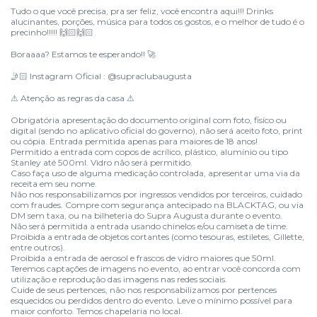
Tudo o que você precisa, pra ser feliz, você encontra aqui!!! Drinks
alucinantes, porções, música para todos os gostos, e o melhor de tudo é o
precinho!!!!!
🙌🏻🙌🏻
Boraaaa? Estamos te esperando!!
🚀
Instagram Oficial : @supraclubaugusta
🤳🏻
Atenção as regras da casa
⚠
⚠
Obrigatória apresentação do documento original com foto, fisíco ou
digital (sendo no aplicativo oficial do governo), não será aceito foto, print
ou cópia. Entrada permitida apenas para maiores de 18 anos!
Permitido a entrada com copos de acrílico, plástico, alumínio ou tipo
Stanley até 500ml. Vidro não será permitido.
Caso faça uso de alguma medicação controlada, apresentar uma via da
receita em seu nome.
Não nos responsabilizamos por ingressos vendidos por terceiros, cuidado
com fraudes. Compre com segurança antecipado na BLACKTAG, ou via
DM sem taxa, ou na bilheteria do Supra Augusta durante o evento.
Não será permitida a entrada usando chinelos e/ou camiseta de time.
Proibida a entrada de objetos cortantes (como tesouras, estiletes, Gillette,
entre outros).
Proibida a entrada de aerosol e frascos de vidro maiores que 50ml.
Teremos captações de imagens no evento, ao entrar você concorda com
utilização e reprodução das imagens nas redes sociais.
Cuide de seus pertences, não nos responsabilizamos por pertences
esquecidos ou perdidos dentro do evento. Leve o mínimo possível para
maior conforto. Temos chapelaria no local.