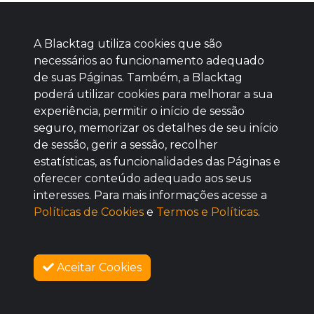
A Blacktag utiliza cookies que são
necessários ao funcionamento adequado
de suas Páginas. Também, a Blacktag
poderá utilizar cookies para melhorar a sua
Baixe agora nosso app
experiência, permitir o início de sessão
seguro, memorizar os detalhes de seu início
de sessão, gerir a sessão, recolher
estatísticas, as funcionalidades das Páginas e
oferecer conteúdo adequado aos seus
BOM
interesses. Para mais informações acesse a
Políticas de Cookies
e
Termos e Políticas
.
Aceitar Cookies
SOBRE NÓS
VENDAS ENCERRADAS
COMO FUNCIONA