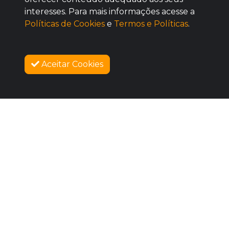
BOM
interesses. Para mais informações acesse a
Políticas de Cookies
e
Termos e Políticas
.
Aceitar Cookies
SOBRE NÓS
COMO FUNCIONA
PROMOVA SEU EVENTO
CONTATO
LEGAL
Dúvidas Frequentes
Termos e Políticas
Políticas de Cookies
SIGAM-ME OS BONS
Facebook