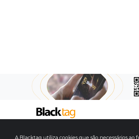
SOBRE NÓS
COMO FUNCIONA
A Blacktag utiliza cookies que são necessários a