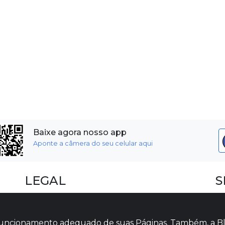
Baixe agora nosso app
Aponte a câmera do seu celular aqui
LEGAL
S
Dúvidas Frequentes
F
Termos e Políticas
I
o funcionamento adequado de suas Páginas. Também, a Bl