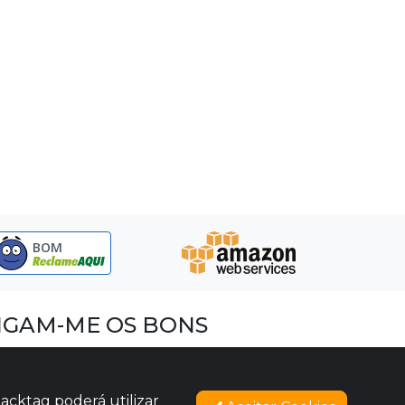
BOM
IGAM-ME OS BONS
acebook
nstagram
acktag poderá utilizar