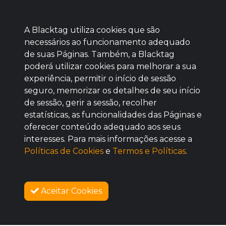
A Blacktag utiliza cookies que são
necessários ao funcionamento adequado
de suas Páginas. Também, a Blacktag
poderá utilizar cookies para melhorar a sua
Baixe agora nosso app
experiência, permitir o início de sessão
seguro, memorizar os detalhes de seu início
de sessão, gerir a sessão, recolher
estatísticas, as funcionalidades das Páginas e
oferecer conteúdo adequado aos seus
BOM
interesses. Para mais informações acesse a
Políticas de Cookies
e
Termos e Políticas
.
Aceitar Cookies
SOBRE NÓS
COMO FUNCIONA