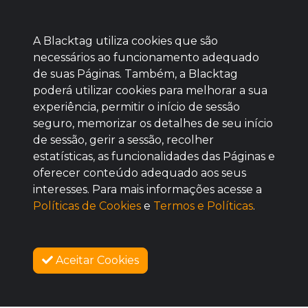
A Blacktag utiliza cookies que são
necessários ao funcionamento adequado
de suas Páginas. Também, a Blacktag
poderá utilizar cookies para melhorar a sua
Baixe agora nosso app
experiência, permitir o início de sessão
seguro, memorizar os detalhes de seu início
de sessão, gerir a sessão, recolher
estatísticas, as funcionalidades das Páginas e
oferecer conteúdo adequado aos seus
BOM
interesses. Para mais informações acesse a
Políticas de Cookies
e
Termos e Políticas
.
Aceitar Cookies
SOBRE NÓS
COMO FUNCIONA