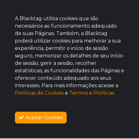
A Blacktag utiliza cookies que são
necessários ao funcionamento adequado
de suas Páginas. Também, a Blacktag
poderá utilizar cookies para melhorar a sua
Baixe agora nosso app
experiência, permitir o início de sessão
seguro, memorizar os detalhes de seu início
de sessão, gerir a sessão, recolher
estatísticas, as funcionalidades das Páginas e
oferecer conteúdo adequado aos seus
BOM
interesses. Para mais informações acesse a
Políticas de Cookies
e
Termos e Políticas
.
Aceitar Cookies
SOBRE NÓS
COMO FUNCIONA