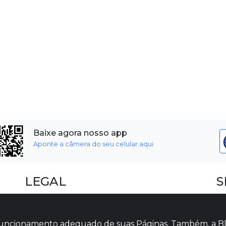
Baixe agora nosso app
Aponte a câmera do seu celular aqui
LEGAL
S
Dúvidas Frequentes
F
Termos e Políticas
I
o funcionamento adequado de suas Páginas. Também, a Bl