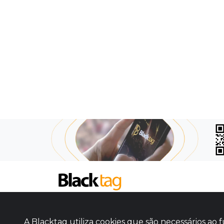
SOBRE NÓS
COMO FUNCIONA
A Blacktag utiliza cookies que são necessários a