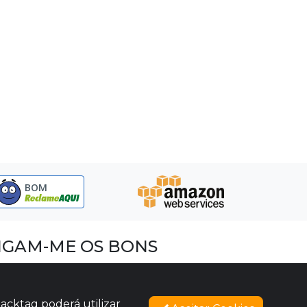
BOM
IGAM-ME OS BONS
acebook
nstagram
acktag poderá utilizar