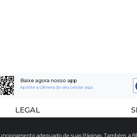
Baixe agora nosso app
Aponte a câmera do seu celular aqui
LEGAL
S
Dúvidas Frequentes
F
Termos e Políticas
I
o funcionamento adequado de suas Páginas. Também, a Bl