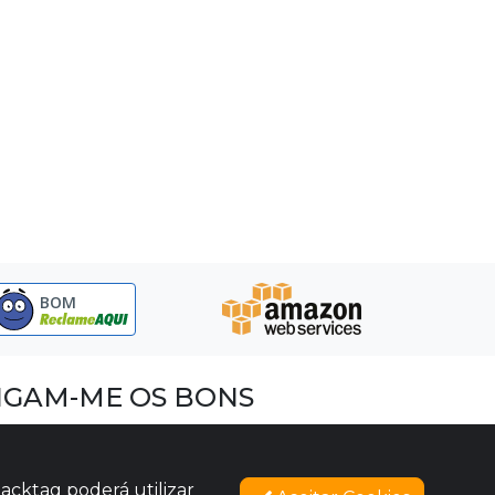
BOM
IGAM-ME OS BONS
acebook
nstagram
acktag poderá utilizar