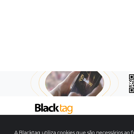
SOBRE NÓS
COMO FUNCIONA
A Blacktag utiliza cookies que são necessários a