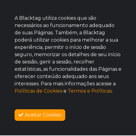
A Blacktag utiliza cookies que são
necessários ao funcionamento adequado
de suas Páginas. Também, a Blacktag
poderá utilizar cookies para melhorar a sua
Baixe agora nosso app
experiência, permitir o início de sessão
seguro, memorizar os detalhes de seu início
de sessão, gerir a sessão, recolher
estatísticas, as funcionalidades das Páginas e
oferecer conteúdo adequado aos seus
BOM
interesses. Para mais informações acesse a
Políticas de Cookies
e
Termos e Políticas
.
Aceitar Cookies
SOBRE NÓS
COMO FUNCIONA