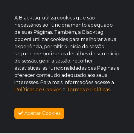
A Blacktag utiliza cookies que são
necessários ao funcionamento adequado
de suas Páginas. Também, a Blacktag
poderá utilizar cookies para melhorar a sua
Baixe agora nosso app
experiência, permitir o início de sessão
seguro, memorizar os detalhes de seu início
de sessão, gerir a sessão, recolher
estatísticas, as funcionalidades das Páginas e
oferecer conteúdo adequado aos seus
BOM
interesses. Para mais informações acesse a
Políticas de Cookies
e
Termos e Políticas
.
Aceitar Cookies
SOBRE NÓS
COMO FUNCIONA