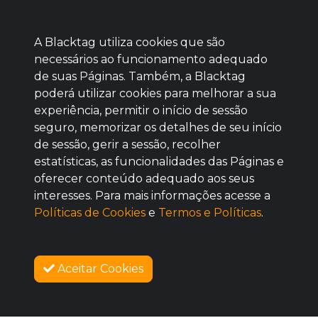
A Blacktag utiliza cookies que são
necessários ao funcionamento adequado
de suas Páginas. Também, a Blacktag
poderá utilizar cookies para melhorar a sua
Baixe agora nosso app
experiência, permitir o início de sessão
seguro, memorizar os detalhes de seu início
de sessão, gerir a sessão, recolher
estatísticas, as funcionalidades das Páginas e
oferecer conteúdo adequado aos seus
BOM
interesses. Para mais informações acesse a
Políticas de Cookies
e
Termos e Políticas
.
Aceitar Cookies
SOBRE NÓS
COMO FUNCIONA