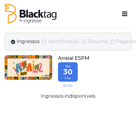
Ingressos
Identificação
Resumo
Pagame
Arraial ESPM
Sex
30
Mai
15:00
Ingressos indisponíveis