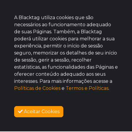
A Blacktag utiliza cookies que são
necessários ao funcionamento adequado
de suas Páginas. Também, a Blacktag
poderá utilizar cookies para melhorar a sua
Baixe agora nosso app
experiência, permitir o início de sessão
seguro, memorizar os detalhes de seu início
de sessão, gerir a sessão, recolher
estatísticas, as funcionalidades das Páginas e
oferecer conteúdo adequado aos seus
BOM
interesses. Para mais informações acesse a
Políticas de Cookies
e
Termos e Políticas
.
Aceitar Cookies
SOBRE NÓS
COMO FUNCIONA