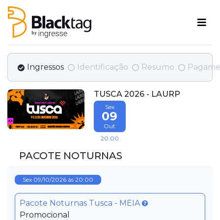
Ingressos
Identificação
Resumo
Pagame
TUSCA 2026 - LAURP
Sex
09
Out
20:00
PACOTE NOTURNAS
Sex 09/10/2026 às 20:00
Pacote Noturnas Tusca - MEIA
Promocional