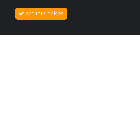
Aceitar Cookies
SOBRE NÓS
COMO FUNCIONA
PROMOVA SEU EVENTO
CONTATO
LEGAL
Dúvidas Frequentes
Termos e Políticas
Políticas de Cookies
SIGAM-ME OS BONS
Facebook
Instagram
Vimeo