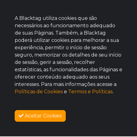
A Blacktag utiliza cookies que são
necessários ao funcionamento adequado
de suas Páginas. Também, a Blacktag
poderá utilizar cookies para melhorar a sua
Baixe agora nosso app
experiência, permitir o início de sessão
seguro, memorizar os detalhes de seu início
de sessão, gerir a sessão, recolher
estatísticas, as funcionalidades das Páginas e
oferecer conteúdo adequado aos seus
BOM
interesses. Para mais informações acesse a
Políticas de Cookies
e
Termos e Políticas
.
Aceitar Cookies
SOBRE NÓS
COMO FUNCIONA