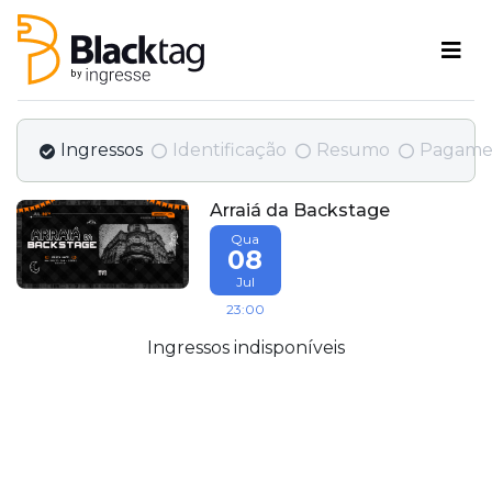
Ingressos
Identificação
Resumo
Pagame
Arraiá da Backstage
Qua
08
Jul
23:00
Ingressos indisponíveis