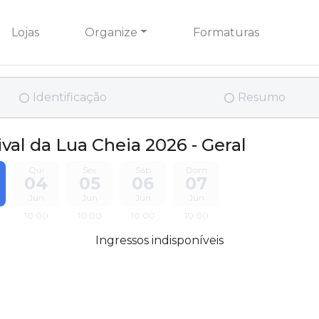
Lojas
Organize
Formaturas
Identificação
Resumo
ival da Lua Cheia 2026 - Geral
Qui
Sex
Sáb
Dom
04
05
06
07
Jun
Jun
Jun
Jun
10:00
10:00
10:00
10:00
Ingressos indisponíveis