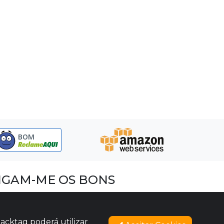
BOM
IGAM-ME OS BONS
acebook
nstagram
acktag poderá utilizar