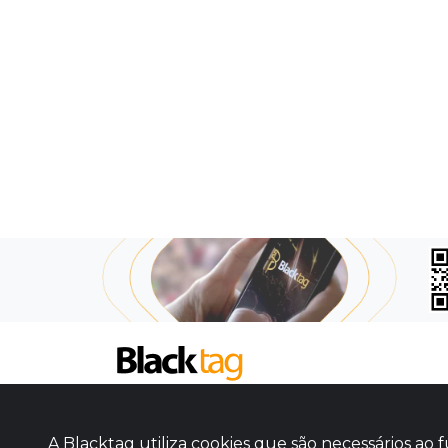
SOBRE NÓS
COMO FUNCIONA
A Blacktag utiliza cookies que são necessários a