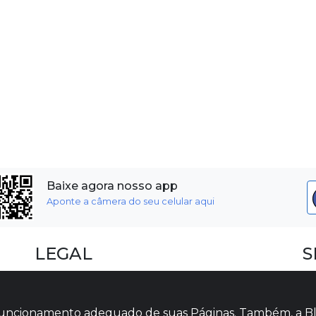
Baixe agora nosso app
Aponte a câmera do seu celular aqui
LEGAL
S
Dúvidas Frequentes
F
Termos e Políticas
I
o funcionamento adequado de suas Páginas. Também, a Bl