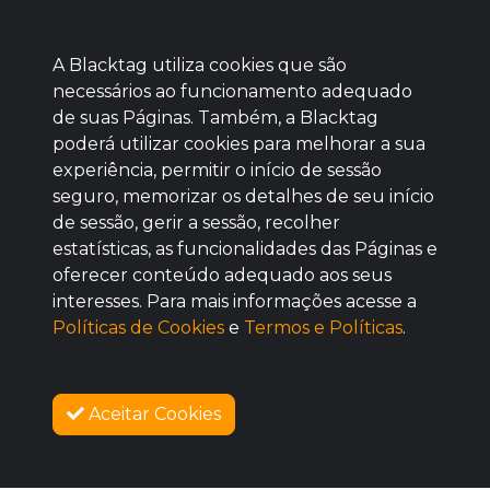
A Blacktag utiliza cookies que são
necessários ao funcionamento adequado
de suas Páginas. Também, a Blacktag
poderá utilizar cookies para melhorar a sua
Baixe agora nosso app
experiência, permitir o início de sessão
seguro, memorizar os detalhes de seu início
de sessão, gerir a sessão, recolher
estatísticas, as funcionalidades das Páginas e
oferecer conteúdo adequado aos seus
BOM
interesses. Para mais informações acesse a
Políticas de Cookies
e
Termos e Políticas
.
Aceitar Cookies
SOBRE NÓS
COMO FUNCIONA