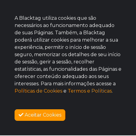
A Blacktag utiliza cookies que são
necessários ao funcionamento adequado
de suas Páginas. Também, a Blacktag
poderá utilizar cookies para melhorar a sua
Baixe agora nosso app
experiência, permitir o início de sessão
seguro, memorizar os detalhes de seu início
de sessão, gerir a sessão, recolher
estatísticas, as funcionalidades das Páginas e
oferecer conteúdo adequado aos seus
BOM
interesses. Para mais informações acesse a
Políticas de Cookies
e
Termos e Políticas
.
Aceitar Cookies
SOBRE NÓS
COMO FUNCIONA