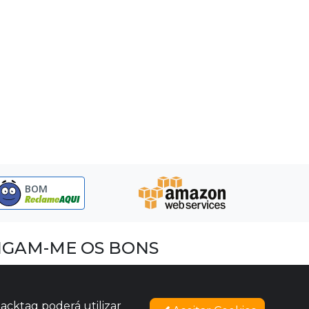
BOM
IGAM-ME OS BONS
acebook
nstagram
acktag poderá utilizar