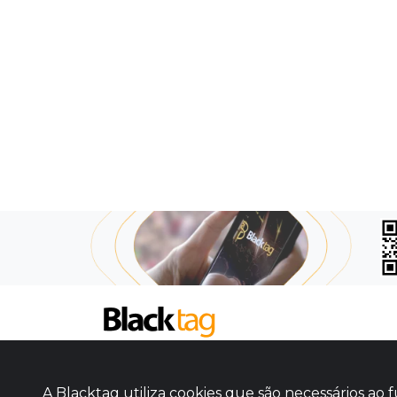
SOBRE NÓS
COMO FUNCIONA
A Blacktag utiliza cookies que são necessários a