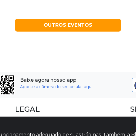
OUTROS EVENTOS
Baixe agora nosso app
Aponte a câmera do seu celular aqui
LEGAL
S
Dúvidas Frequentes
F
Termos e Políticas
I
o funcionamento adequado de suas Páginas. Também, a Bl