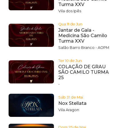
Turma XXV
Vila dos Ipês
Qua 11 de Jun
Jantar de Gala -
Medicina São Camilo
Turma XXV
Salão Barro Branco - AOPM
Ter 10 de Jun
COLAÇÃO DE GRAU
SÃO CAMILO TURMA
25
-
Sáb 31 de Mai
Nox Stellata
Vila Aragon
Dom 25 de Mai