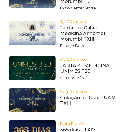
Morumbi T...
Expo Center Norte
Qui 20 de Nov
Jantar de Gala -
Medicina Anhembi
Morumbi TXIII
Espaço Barra
Qui 20 de Nov
JANTAR - MEDICINA
UNIMES T23
Vila dos Ipês
Seg 17 de Nov
Colação de Grau - UAM
TXIII
-
Dom 12 de Out
365 dias - TXIV