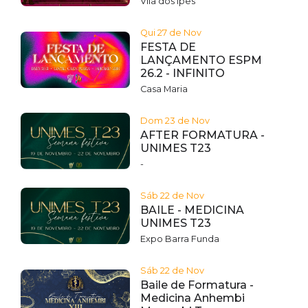
Vila dos Ipês
Qui 27 de Nov
FESTA DE
LANÇAMENTO ESPM
26.2 - INFINITO
Casa Maria
Dom 23 de Nov
AFTER FORMATURA -
UNIMES T23
-
Sáb 22 de Nov
BAILE - MEDICINA
UNIMES T23
Expo Barra Funda
Sáb 22 de Nov
Baile de Formatura -
Medicina Anhembi