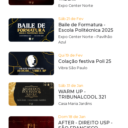
Expo Center Norte
Sáb 21 de Fev
Baile de Formatura -
Escola Politécnica 2025
Expo Center Norte – Pavilhão
Azul
Qui 19 de Fev
Colação festiva Poli 25
Vibra São Paulo
Sáb 31 de Jan
WARM UP -
TRIBUNALCOOL 321
Casa Maria Jardins
Dom 18 de Jan
AFTER - DIREITO USP -