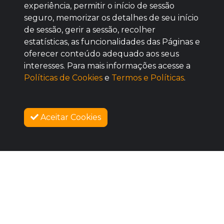
Baixe agora nosso app
experiência, permitir o início de sessão
seguro, memorizar os detalhes de seu início
de sessão, gerir a sessão, recolher
estatísticas, as funcionalidades das Páginas e
oferecer conteúdo adequado aos seus
BOM
interesses. Para mais informações acesse a
Políticas de Cookies
e
Termos e Políticas
.
Aceitar Cookies
SOBRE NÓS
COMO FUNCIONA
PROMOVA SEU EVENTO
CONTATO
LEGAL
Dúvidas Frequentes
Termos e Políticas