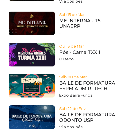
Vila dos Ipês
Sáb 15 de Mar
ME INTERNA - T5
UNAERP
-
Qui 13 de Mar
Pós - Carna TXXIII
O Beco
Sáb 08 de Mar
BAILE DE FORMATURA
ESPM ADM RI TECH
Expo Barra Funda
Sáb 22 de Fev
BAILE DE FORMATURA
ODONTO USP
Vila dos Ipês