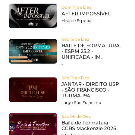
Dom 14 de Dez
AFTER IMPOSSÍVEL
Mirante Esperia
Sáb 13 de Dez
BAILE DE FORMATURA
- ESPM 25.2 -
UNIFICADA - IM...
-
Sáb 13 de Dez
JANTAR - DIREITO USP
- SÃO FRANCISCO -
TURMA 194
Largo São Francisco
Sáb 06 de Dez
Baile de Formatura
CCBS Mackenzie 2025