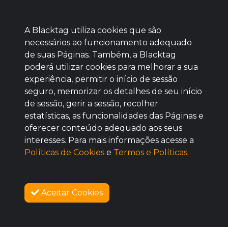
A Blacktag utiliza cookies que são
necessários ao funcionamento adequado
de suas Páginas. Também, a Blacktag
poderá utilizar cookies para melhorar a sua
Baixe agora nosso app
experiência, permitir o início de sessão
seguro, memorizar os detalhes de seu início
de sessão, gerir a sessão, recolher
estatísticas, as funcionalidades das Páginas e
oferecer conteúdo adequado aos seus
BOM
interesses. Para mais informações acesse a
Políticas de Cookies
e
Termos e Políticas
.
Aceitar Cookies
SOBRE NÓS
COMO FUNCIONA